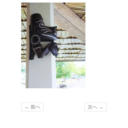
← 前へ
次へ →